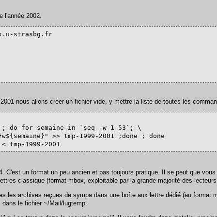
e l'année 2002.
.u-strasbg.fr

001 nous allons créer un fichier vide, y mettre la liste de toutes les commande
; do for semaine in `seq -w 1 53`; \

}w${semaine}" >> tmp-1999-2001 ;done ; done

 < tmp-1999-2001
C'est un format un peu ancien et pas toujours pratique. Il se peut que vous 
ettres classique (format mbox, exploitable par la grande majorité des lecteurs
utes les archives reçues de sympa dans une boîte aux lettre dédié (au format
dans le fichier ~/Mail/lugtemp.