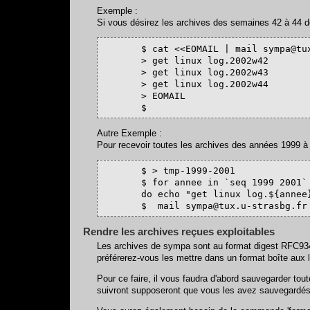
Exemple :
Si vous désirez les archives des semaines 42 à 44 d
       $ cat <<EOMAIL | mail sympa@tux
       > get linux log.2002w42

       > get linux log.2002w43

       > get linux log.2002w44

       > EOMAIL

       $
Autre Exemple :
Pour recevoir toutes les archives des années 1999 à 2
       $ > tmp-1999-2001

       $ for annee in `seq 1999 2001` 
       do echo "get linux log.${annee
       $  mail sympa@tux.u-strasbg.fr
Rendre les archives reçues exploitables
Les archives de sympa sont au format digest RFC934. 
préférerez-vous les mettre dans un format boîte aux l
Pour ce faire, il vous faudra d'abord sauvegarder to
suivront supposeront que vous les avez sauvegardés 