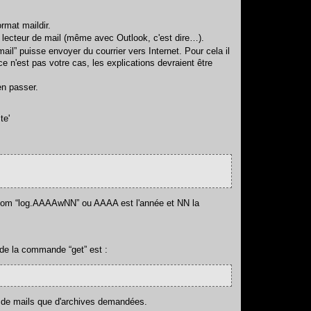
rmat maildir.
 lecteur de mail (même avec Outlook, c'est dire…).
l” puisse envoyer du courrier vers Internet. Pour cela il
 n'est pas votre cas, les explications devraient être
en passer.
te'
our nom “log.AAAAwNN” ou AAAA est l'année et NN la
de la commande “get” est :
 de mails que d'archives demandées.