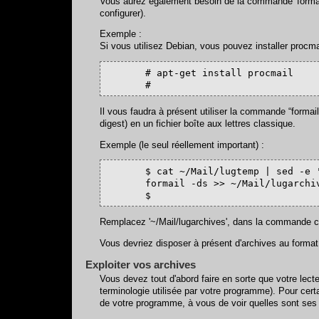
Vous aurez également besoin de la commande 'formail' 
configurer).
Exemple :
Si vous utilisez Debian, vous pouvez installer procm
       # apt-get install procmail

       #
Il vous faudra à présent utiliser la commande “formail 
digest) en un fichier boîte aux lettres classique.
Exemple (le seul réellement important) :
       $ cat ~/Mail/lugtemp | sed -e '
       formail -ds >> ~/Mail/lugarchiv
       $
Remplacez '~/Mail/lugarchives', dans la commande ci-d
Vous devriez disposer à présent d'archives au for
Exploiter vos archives
Vous devez tout d'abord faire en sorte que votre lec
terminologie utilisée par votre programme). Pour certai
de votre programme, à vous de voir quelles sont ses