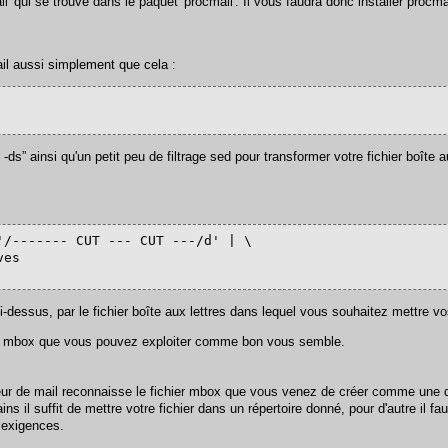
qui se trouve dans le paquet 'procmail'. Il vous faudra donc installer procmail
ail aussi simplement que cela :
-ds” ainsi qu'un petit peu de filtrage sed pour transformer votre fichier boîte 
/------- CUT --- CUT ---/d' | \

es

essus, par le fichier boîte aux lettres dans lequel vous souhaitez mettre vos
mat mbox que vous pouvez exploiter comme bon vous semble.
teur de mail reconnaisse le fichier mbox que vous venez de créer comme une de
ns il suffit de mettre votre fichier dans un répertoire donné, pour d'autre il fa
 exigences.