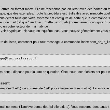
ettres au format mbox. Elle ne fonctionne pas en l'état avec des boîtes au fo
ue, que des exemples. Toute la procédure est réalisable avec n'importe quel
sidèrent tous que votre système est configuré de sorte que la commande “mai
r de mail (tel que Sendmail, Postfix, exim, etc) correctement configuré. Si ce
c un votre lecteur de mail habituel.
oir cryptiques. Ne vous en inquiétez pas, vous pouvez généralement vous 
ire de listes, contenant pour tout message la commande 'index nom_de_la_lis
pa@tux.u-strasbg.fr

ives dont il dispose pour la liste en question. Chez nous, ces fichiers ont p
essent
mandes “get” (une commande “get” pour chaque archive voulue). La syntaxe 
l contenant l'archive demandée (si elle existe). Vous recevrez donc autant