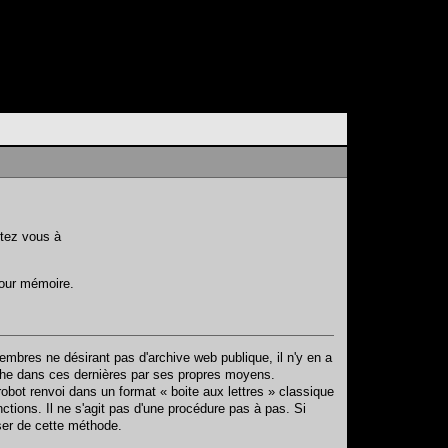
rtez vous à
pour mémoire.
mbres ne désirant pas d'archive web publique, il n'y en a
rche dans ces dernières par ses propres moyens.
obot renvoi dans un format « boite aux lettres » classique
ctions. Il ne s'agit pas d'une procédure pas à pas. Si
ser de cette méthode.