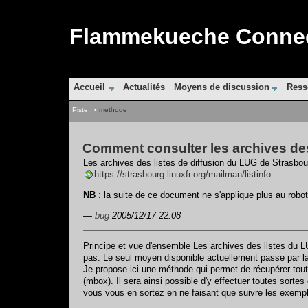
Flammekueche Connect
Accueil
Actualités
Moyens de discussion
Ress
Piste :
•
methode
Comment consulter les archives de
Les archives des listes de diffusion du LUG de Strasbou
https://strasbourg.linuxfr.org/mailman/listinfo
NB
: la suite de ce document ne s'applique plus au robot
—
bug
2005/12/17 22:08
Principe et vue d'ensemble Les archives des listes du L
pas. Le seul moyen disponible actuellement passe par la
Je propose ici une méthode qui permet de récupérer tout 
(mbox). Il sera ainsi possible d'y effectuer toutes sorte
vous vous en sortez en ne faisant que suivre les exemp