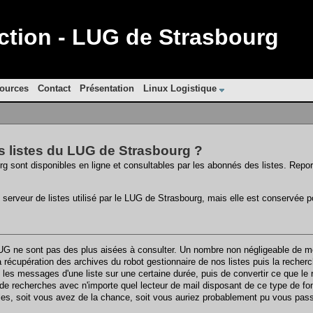
ion - LUG de Strasbourg
ources
Contact
Présentation
Linux Logistique
s listes du LUG de Strasbourg ?
rg sont disponibles en ligne et consultables par les abonnés des listes. Repo
 serveur de listes utilisé par le LUG de Strasbourg, mais elle est conservée 
UG ne sont pas des plus aisées à consulter. Un nombre non négligeable de me
 récupération des archives du robot gestionnaire de nos listes puis la reche
les messages d'une liste sur une certaine durée, puis de convertir ce que le r
s de recherches avec n'importe quel lecteur de mail disposant de ce type de fon
les, soit vous avez de la chance, soit vous auriez probablement pu vous pas